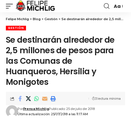
Aa
Felipe Michlig
>
Blog
>
Gestión
>
Se destinarán alrededor de 2,5 millones de pesos para las Comunas de Huanqueros, Hersilia y Monigotes
GESTIÓN
Se destinarán alrededor de
2,5 millones de pesos para
las Comunas de
Huanqueros, Hersilia y
Monigotes
3 lectura mínima
Por
Prensa Michlig
Publicado: 25 de julio de 2018
Última actualización: 25/07/2018 a las 11:17 AM