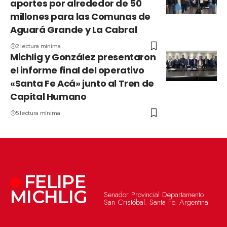
aportes por alrededor de 50
millones para las Comunas de
Aguará Grande y La Cabral
2 lectura mínima
Michlig y González presentaron
el informe final del operativo
«Santa Fe Acá» junto al Tren de
Capital Humano
5 lectura mínima
FELIPE
MICHLIG
Senador Provincial Departamento
San Cristóbal. Santa Fe. Argentina