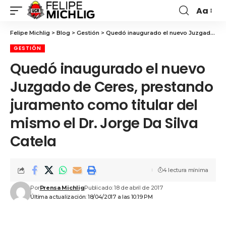
Aa
Felipe Michlig
>
Blog
>
Gestión
>
Quedó inaugurado el nuevo Juzgado de Ceres, prestando juramento como titular del mismo el Dr. Jorge Da Silva Catela
GESTIÓN
Quedó inaugurado el nuevo
Juzgado de Ceres, prestando
juramento como titular del
mismo el Dr. Jorge Da Silva
Catela
4 lectura mínima
Por
Prensa Michlig
Publicado: 18 de abril de 2017
Última actualización: 18/04/2017 a las 10:19 PM