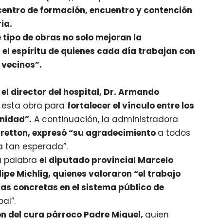
centro de formación, encuentro y contención
ia.
e tipo de obras no solo mejoran la
 el espíritu de quienes cada día trabajan con
 vecinos”.
a
el director del hospital, Dr. Armando
 esta obra para
fortalecer el vínculo entre los
unidad”.
A continuación, la administradora
rretton, expresó “su agradecimiento
a todos
a tan esperada”.
a palabra
el diputado provincial Marcelo
lipe Michlig, quienes valoraron “el trabajo
as concretas en el sistema público de
al”.
n del cura párroco Padre Miguel,
quien