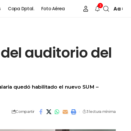
3
Aa
s
Copa Dptal.
Foto Aérea
del auditorio del
alaria quedó habilitado el nuevo SUM –
Compartir
3 lectura mínima