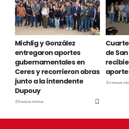
Michlig y González
Cuarte
entregaron aportes
de San 
gubernamentales en
recibie
Ceres y recorrieron obras
aporte
junto a la intendente
4 lectura mí
Dupouy
5 lectura mínima