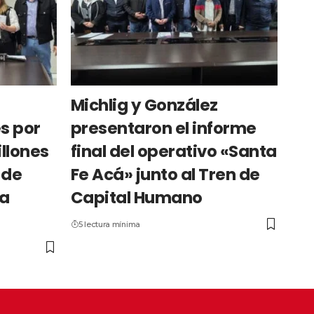
Michlig y González
s por
presentaron el informe
llones
final del operativo «Santa
 de
Fe Acá» junto al Tren de
La
Capital Humano
5 lectura mínima