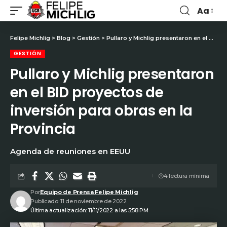
Aa
Felipe Michlig
>
Blog
>
Gestión
>
Pullaro y Michlig presentaron en el BID proyectos de inversión para obras en la Provincia
GESTIÓN
Pullaro y Michlig presentaron
en el BID proyectos de
inversión para obras en la
Provincia
Agenda de reuniones en EEUU
4 lectura mínima
Por
Equipo de Prensa Felipe Michlig
Publicado: 11 de noviembre de 2022
Última actualización: 11/11/2022 a las 5:58 PM