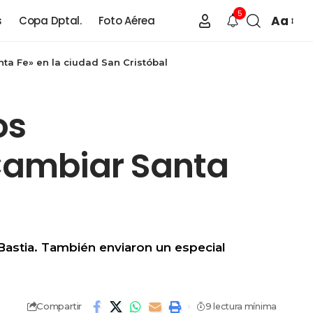
5
Aa
s
Copa Dptal.
Foto Aérea
a Fe» en la ciudad San Cristóbal
os
Cambiar Santa
 Bastia. También enviaron un especial
Compartir
9 lectura mínima