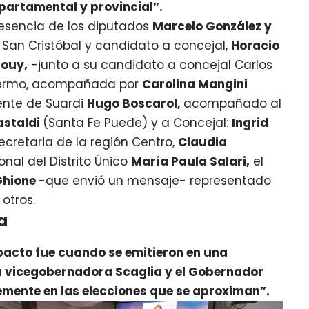
partamental y provincial”.
resencia de los diputados
Marcelo González y
 San Cristóbal y candidato a concejal,
Horacio
pouy,
-junto a su candidato a concejal Carlos
lermo, acompañada por
Carolina Mangini
ente de Suardi
Hugo Boscarol,
acompañado al
astaldi
(Santa Fe Puede) y a Concejal:
Ingrid
ecretaria de la región Centro,
Claudia
nal del Distrito Único
María Paula Salari,
el
Ghione
-que envió un mensaje- representado
otros.
a
acto fue cuando se emitieron en una
la vicegobernadora Scaglia y el Gobernador
emente en las elecciones que se aproximan”.