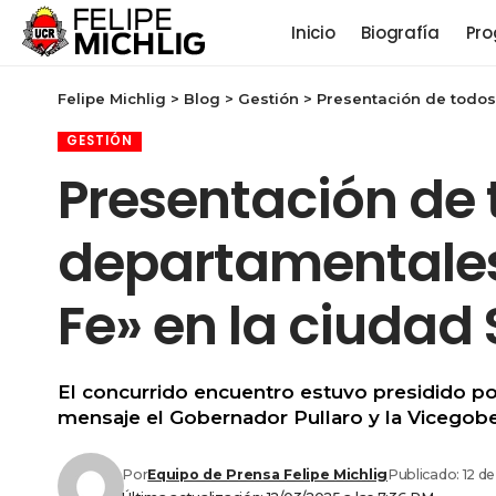
Inicio
Biografía
Pro
Felipe Michlig
>
Blog
>
Gestión
>
Presentación de todos
GESTIÓN
Presentación de 
departamentales
Fe» en la ciudad
El concurrido encuentro estuvo presidido por
mensaje el Gobernador Pullaro y la Vicegobe
Por
Equipo de Prensa Felipe Michlig
Publicado: 12 d