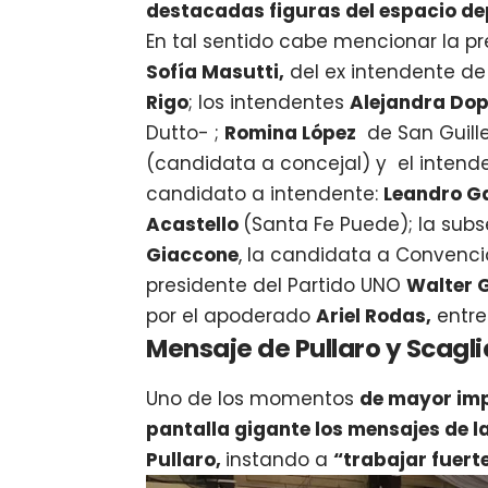
destacadas figuras del espacio de
En tal sentido cabe mencionar la p
Sofía Masutti,
del ex intendente de
Rigo
; los intendentes
Alejandra Do
Dutto- ;
Romina López
de San Guil
(candidata a concejal) y el intend
candidato a intendente:
Leandro G
Acastello
(Santa Fe Puede); la subs
Giaccone
, la candidata a Convencio
presidente del Partido UNO
Walter 
por el apoderado
Ariel Rodas,
entre 
Mensaje de Pullaro y Scagli
Uno de los momentos
de mayor imp
pantalla gigante los mensajes de 
Pullaro,
instando a
“trabajar fuert