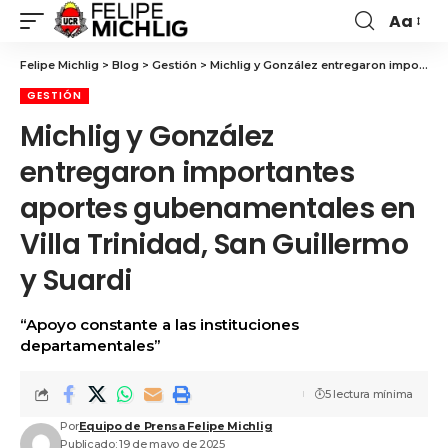
Aa
Felipe Michlig
>
Blog
>
Gestión
>
Michlig y González entregaron importantes aportes gubenamentales en Villa Trinidad, San Guillermo y Suardi
GESTIÓN
Michlig y González
entregaron importantes
aportes gubenamentales en
Villa Trinidad, San Guillermo
y Suardi
“Apoyo constante a las instituciones
departamentales”
5 lectura mínima
Por
Equipo de Prensa Felipe Michlig
Publicado: 19 de mayo de 2025