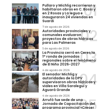
Pullaro y Michlig recorrieron y
habiltaron obras en C. Bossi y
en 2 Rosas y La legua e
inauguraron 24 viviendas en
Suardi
7 de agosto de 2026
Autoridades provinciales y
comunales evaluaron
proyectos de obras hídricas
para Las Palmeras
5 de agosto de 2026
La Provincia cerró en Ceres la
1° ronda de jornadas
regionales sobre el fenómeno
de El Niño 2026-2027
4 de agosto de 2026
El senador Michlig y
autoridades de la DPV
supervisaron obras hídricas y
viales en Villa Saralegui y
Aguará Grande
4 de agosto de 2026
Arrufó fue sede de una
Jornada de Capacitación del
programa provincial «Crecer