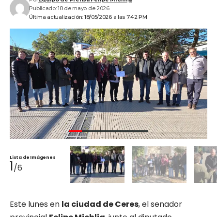
Publicado: 18 de mayo de 2026
Última actualización: 18/05/2026 a las 7:42 PM
Lista de Imágenes
1
/6
Este lunes en
la ciudad de Ceres
, el senador