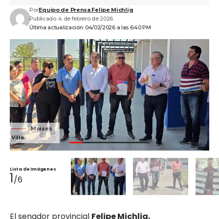
Por
Equipo de Prensa Felipe Michlig
Publicado: 4 de febrero de 2026
Última actualización: 04/02/2026 a las 6:40 PM
Moisés
Ville
Vil
Lista de Imágenes
1
/6
El senador provincial
Felipe Michlig,