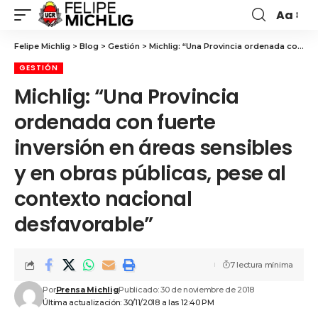
Aa
Felipe Michlig
>
Blog
>
Gestión
>
Michlig: “Una Provincia ordenada con fuerte inversión en áreas sensibles y en obras públicas, pese al contexto nacional desfavorable”
GESTIÓN
Michlig: “Una Provincia
ordenada con fuerte
inversión en áreas sensibles
y en obras públicas, pese al
contexto nacional
desfavorable”
7 lectura mínima
Por
Prensa Michlig
Publicado: 30 de noviembre de 2018
Última actualización: 30/11/2018 a las 12:40 PM