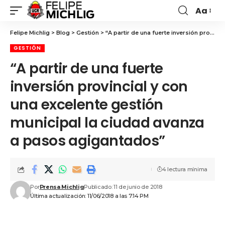
Aa
Felipe Michlig
>
Blog
>
Gestión
>
“A partir de una fuerte inversión provincial y con una excelente gestión municipal la ciudad avanza a pasos agigantados”
GESTIÓN
“A partir de una fuerte
inversión provincial y con
una excelente gestión
municipal la ciudad avanza
a pasos agigantados”
4 lectura mínima
Por
Prensa Michlig
Publicado: 11 de junio de 2018
Última actualización: 11/06/2018 a las 7:14 PM