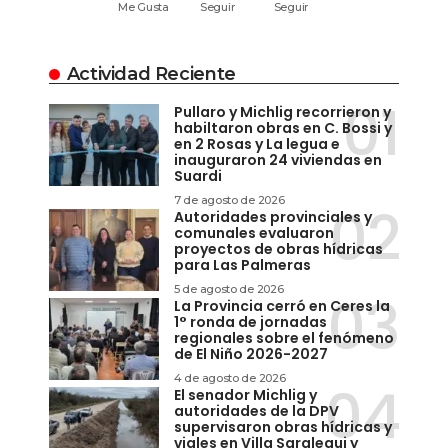
Me Gusta
Seguir
Seguir
Actividad Reciente
Pullaro y Michlig recorrieron y
habiltaron obras en C. Bossi y
en 2 Rosas y La legua e
inauguraron 24 viviendas en
Suardi
7 de agosto de 2026
Autoridades provinciales y
comunales evaluaron
proyectos de obras hídricas
para Las Palmeras
5 de agosto de 2026
La Provincia cerró en Ceres la
1° ronda de jornadas
regionales sobre el fenómeno
de El Niño 2026-2027
4 de agosto de 2026
El senador Michlig y
autoridades de la DPV
supervisaron obras hídricas y
viales en Villa Saralegui y