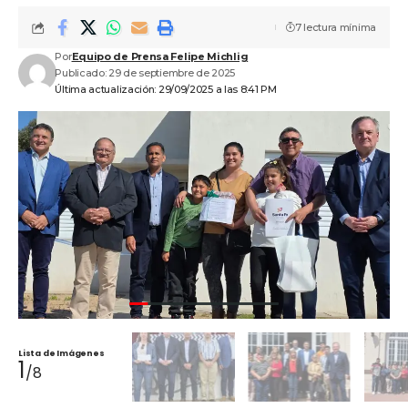
7 lectura mínima
Por
Equipo de Prensa Felipe Michlig
Publicado: 29 de septiembre de 2025
Última actualización: 29/09/2025 a las 8:41 PM
Lista de Imágenes
1
/8