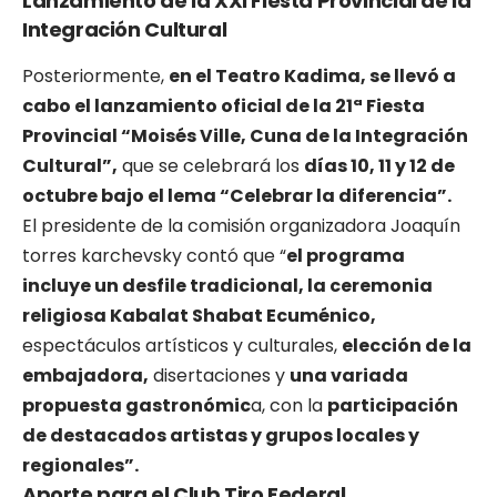
Lanzamiento de la XXI Fiesta Provincial de la
Integración Cultural
Posteriormente,
en el Teatro Kadima, se llevó a
cabo el lanzamiento oficial de la 21ª Fiesta
Provincial “Moisés Ville, Cuna de la Integración
Cultural”,
que se celebrará los
días 10, 11 y 12 de
octubre bajo el lema “Celebrar la diferencia”.
El presidente de la comisión organizadora Joaquín
torres karchevsky contó que “
el programa
incluye un desfile tradicional, la ceremonia
religiosa Kabalat Shabat Ecuménico,
espectáculos artísticos y culturales,
elección de la
embajadora,
disertaciones y
una variada
propuesta gastronómic
a, con la
participación
de destacados artistas y grupos locales y
regionales”.
Aporte para el Club Tiro Federal