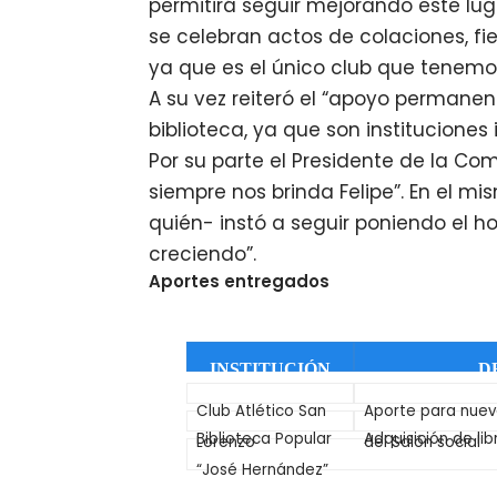
permitirá seguir mejorando este lu
se celebran actos de colaciones, fie
ya que es el único club que tenemos
A su vez reiteró el “apoyo permanent
biblioteca, ya que son instituciones 
Por su parte el Presidente de la C
siempre nos brinda Felipe”. En el mis
quién- instó a seguir poniendo el 
creciendo”.
Aportes entregados
INSTITUCIÓN
D
Club Atlético San
Aporte para nuev
Biblioteca Popular
Adquisición de lib
Lorenzo
del Salón social
“José Hernández”