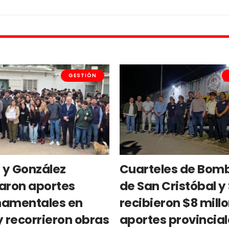
GESTIÓN
g y González
Cuarteles de Bom
aron aportes
de San Cristóbal y
amentales en
recibieron $8 mill
y recorrieron obras
aportes provincia