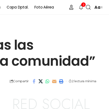
3
Aa
s
Copa Dptal.
Foto Aérea
s las
 la comunidad”
Compartir
2 lectura mínima
RED SOCIAL