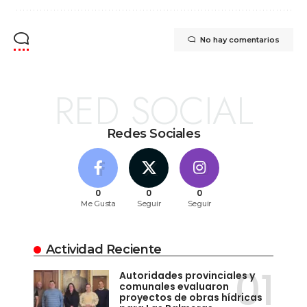
No hay comentarios
RED SOCIAL
Redes Sociales
0
0
0
Me Gusta
Seguir
Seguir
Actividad Reciente
Autoridades provinciales y
comunales evaluaron
proyectos de obras hídricas