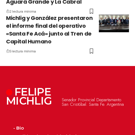
Aguará Grande y La Cabral
2 lectura mínima
Michlig y González presentaron
el informe final del operativo
«Santa Fe Acá» junto al Tren de
Capital Humano
5 lectura mínima
FELIPE
MICHLIG
Senador Provincial Departamento
San Cristóbal. Santa Fe. Argentina
- Bio