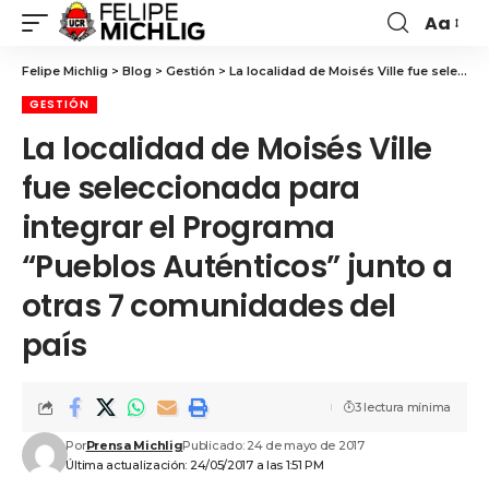
Aa
Felipe Michlig
>
Blog
>
Gestión
>
La localidad de Moisés Ville fue seleccionada para integrar el Programa “Pueblos Auténticos” junto a otras 7 comunidades del país
GESTIÓN
La localidad de Moisés Ville
fue seleccionada para
integrar el Programa
“Pueblos Auténticos” junto a
otras 7 comunidades del
país
3 lectura mínima
Por
Prensa Michlig
Publicado: 24 de mayo de 2017
Última actualización: 24/05/2017 a las 1:51 PM