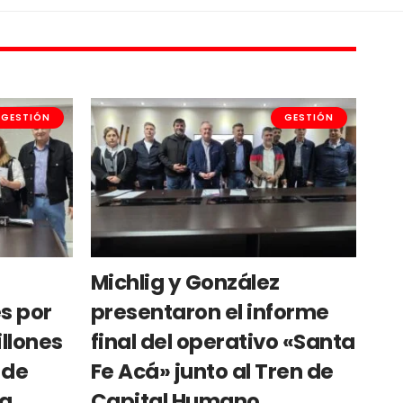
GESTIÓN
GESTIÓN
Michlig y González
s por
presentaron el informe
llones
final del operativo «Santa
 de
Fe Acá» junto al Tren de
La
Capital Humano