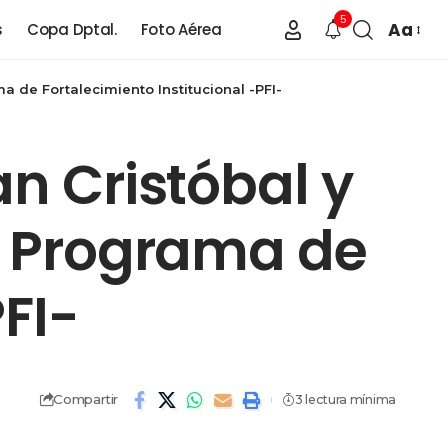
5
Aa
s
Copa Dptal.
Foto Aérea
a de Fortalecimiento Institucional -PFI-
an Cristóbal y
el Programa de
FI-
Compartir
3 lectura mínima