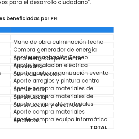
ivos para el desarrollo ciudadano”.
nes beneficiadas por PFI
DESTINO
Mano de obra culminación techo
Compra generador de energía
Aporte organización Torneo
para electrodependiente
Aporte instalación eléctrica
Aniversario
n
Aporte gastos organización evento
comedor escolar
Aporte arreglos y pintura centro
Aporte compra materiales de
comunitario
Aporte compra materiales de
construcción
Aporte compra de materiales
construcción y eléctricos
Aporte compra materiales
Aporte compra equipo informático
eléctricos
TOTAL