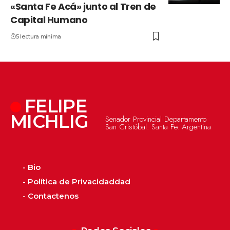
«Santa Fe Acá» junto al Tren de
Capital Humano
5 lectura mínima
FELIPE
MICHLIG
Senador Provincial Departamento
San Cristóbal. Santa Fe. Argentina
- Bio
- Política de Privacidaddad
- Contactenos