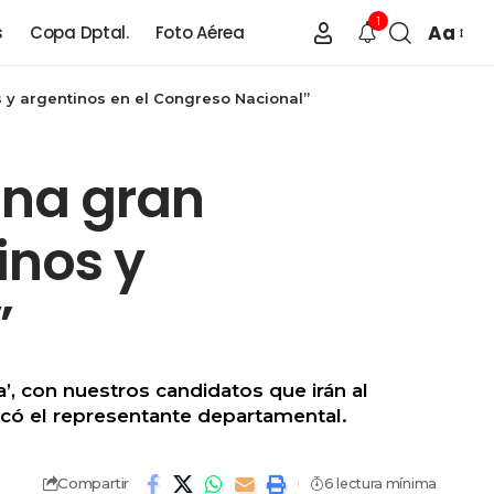
1
Aa
s
Copa Dptal.
Foto Aérea
s y argentinos en el Congreso Nacional”
 una gran
inos y
”
’, con nuestros candidatos que irán al
acó el representante departamental.
Compartir
6 lectura mínima