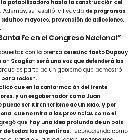
ta potabilizadora hasta la construcción del
.
Además, se resaltó la llegada
de programas
, adultos mayores, prevención de adicciones,
.
 Santa Fe en el Congreso Nacional”
espuestas con la prensa
ceresina tanto Dupouy
la- Scaglia- será una voz que defenderá los
rque es parte de un gobierno que demostró
 para todos”.
plicó que en la
conformación del frente
dores, y un exgobernador como Juan
e puede ser Kirchnerismo de un lado, y por
ional que no mira a las provincias como el
gregó que
hay una idea profunda de un país
ar de todos los argentinos,
reconociendo como
esde el trabajo y la producción.
No tenemos