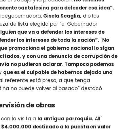
onente santafesina para defender esa idea”.
 vicegobernadora,
Gisela Scaglia,
dio los
eza de lista elegida por “el Gobernador
alguien que va a defender los intereses de
ender los intereses de toda la nación”.
“
No
que promociona el gobierno nacional lo sigan
acitados, y con una denuncia de corrupción de
avía no pudieron aclarar
.
Tampoco podemos
y
que es el culpable de habernos dejado una
al referente está presa, a que tenga
ntina no puede volver al pasado” destacó
pervisión de obras
 con la visita a
la antigua parroquia.
Allí
 $4.000.000 destinado a la puesta en valor