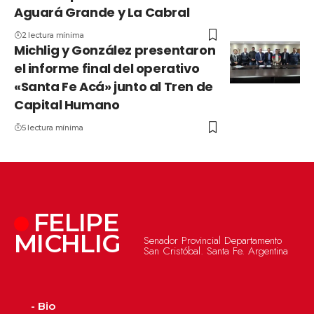
Aguará Grande y La Cabral
2 lectura mínima
Michlig y González presentaron
el informe final del operativo
«Santa Fe Acá» junto al Tren de
Capital Humano
5 lectura mínima
FELIPE
MICHLIG
Senador Provincial Departamento
San Cristóbal. Santa Fe. Argentina
- Bio