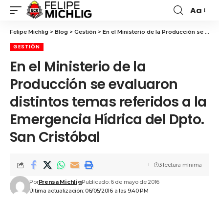
Aa
Felipe Michlig
>
Blog
>
Gestión
>
En el Ministerio de la Producción se evaluaron distintos temas referidos a la Emergencia Hídrica del Dpto. San Cristóbal
GESTIÓN
En el Ministerio de la
Producción se evaluaron
distintos temas referidos a la
Emergencia Hídrica del Dpto.
San Cristóbal
3 lectura mínima
Por
Prensa Michlig
Publicado: 6 de mayo de 2016
Última actualización: 06/05/2016 a las 9:40 PM