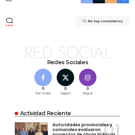
No hay comentarios
RED SOCIAL
Redes Sociales
0
0
0
Me Gusta
Seguir
Seguir
Actividad Reciente
Autoridades provinciales y
comunales evaluaron
proyectos de obras hídricas