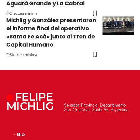
Aguará Grande y La Cabral
2 lectura mínima
Michlig y González presentaron
el informe final del operativo
«Santa Fe Acá» junto al Tren de
Capital Humano
5 lectura mínima
FELIPE
MICHLIG
Senador Provincial Departamento
San Cristóbal. Santa Fe. Argentina
- Bio