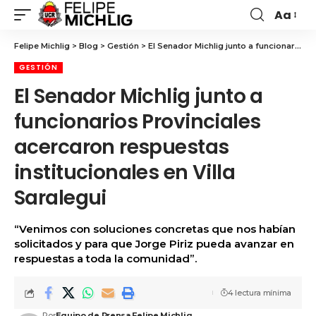
Aa
Felipe Michlig
>
Blog
>
Gestión
>
El Senador Michlig junto a funcionarios Provinciales acercaron respuestas institucionales en Villa Saralegui
GESTIÓN
El Senador Michlig junto a
funcionarios Provinciales
acercaron respuestas
institucionales en Villa
Saralegui
“Venimos con soluciones concretas que nos habían
solicitados y para que Jorge Piriz pueda avanzar en
respuestas a toda la comunidad”.
4 lectura mínima
Por
Equipo de Prensa Felipe Michlig