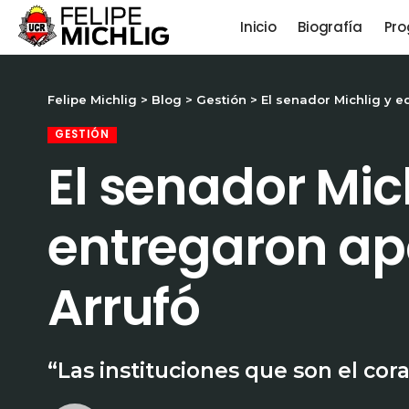
Inicio
Biografía
Pro
Felipe Michlig
>
Blog
>
Gestión
>
El senador Michlig y e
GESTIÓN
El senador Mic
entregaron apo
Arrufó
“Las instituciones que son el cor