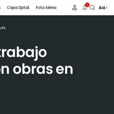
3
Aa
s
Copa Dptal.
Foto Aérea
ufó
trabajo
on obras en