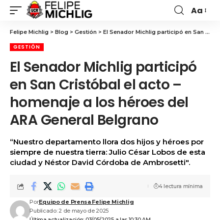
Aa
Felipe Michlig
>
Blog
>
Gestión
>
El Senador Michlig participó en San Cristóbal el acto – homenaje a los héroes del ARA General Belgrano
GESTIÓN
El Senador Michlig participó
en San Cristóbal el acto –
homenaje a los héroes del
ARA General Belgrano
“Nuestro departamento llora dos hijos y héroes por
siempre de nuestra tierra: Julio César Lobos de esta
ciudad y Néstor David Córdoba de Ambrosetti".
4 lectura mínima
Por
Equipo de Prensa Felipe Michlig
Publicado: 2 de mayo de 2025
Última actualización: 03/05/2025 a las 10:30 AM