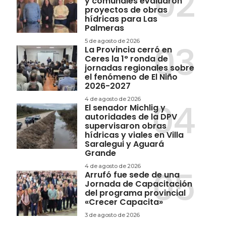
y comunales evaluaron
proyectos de obras
hídricas para Las
Palmeras
5 de agosto de 2026
La Provincia cerró en
Ceres la 1° ronda de
jornadas regionales sobre
el fenómeno de El Niño
2026-2027
4 de agosto de 2026
El senador Michlig y
autoridades de la DPV
supervisaron obras
hídricas y viales en Villa
Saralegui y Aguará
Grande
4 de agosto de 2026
Arrufó fue sede de una
Jornada de Capacitación
del programa provincial
«Crecer Capacita»
3 de agosto de 2026