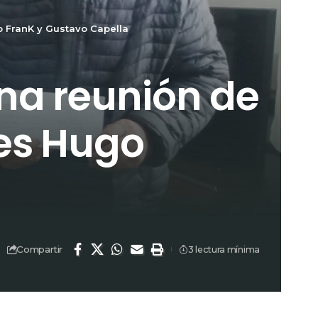
o FranK y Gustavo Capella
na reunión de
les Hugo
Compartir
3 lectura mínima