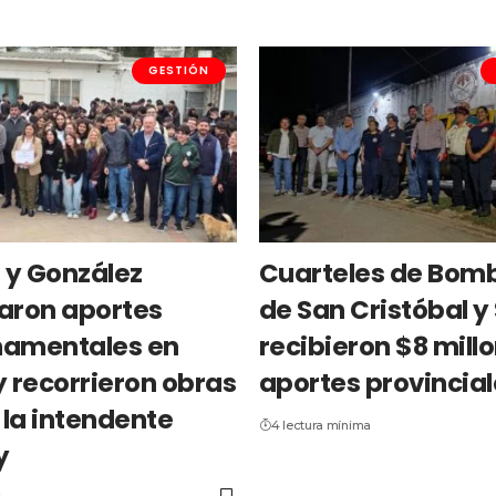
GESTIÓN
g y González
Cuarteles de Bom
aron aportes
de San Cristóbal y
amentales en
recibieron $8 mill
y recorrieron obras
aportes provincia
 la intendente
4 lectura mínima
y