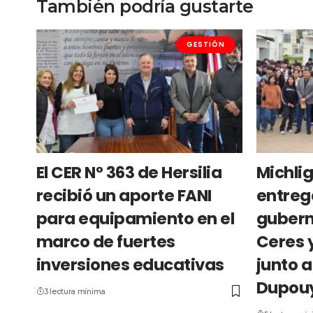
También podría gustarte
GESTIÓN
El CER N° 363 de Hersilia
Michli
recibió un aporte FANI
entreg
para equipamiento en el
gubern
marco de fuertes
Ceres 
inversiones educativas
junto a
Dupou
3 lectura mínima