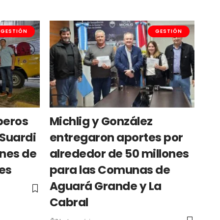
GESTIÓN
GESTIÓN
beros
Michlig y González
 Suardi
entregaron aportes por
ones de
alrededor de 50 millones
les
para las Comunas de
Aguará Grande y La
Cabral