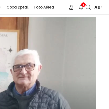
3
Aa
s
Copa Dptal.
Foto Aérea