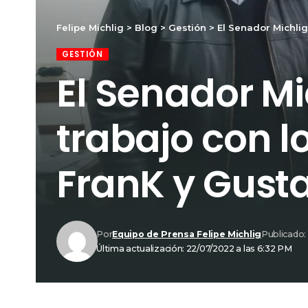
Felipe Michlig
>
Blog
>
Gestión
>
El Senador Michli
GESTIÓN
El Senador M
trabajo con 
FranK y Gust
Por
Equipo de Prensa Felipe Michlig
Publicado: 
Última actualización: 22/07/2022 a las 6:32 PM