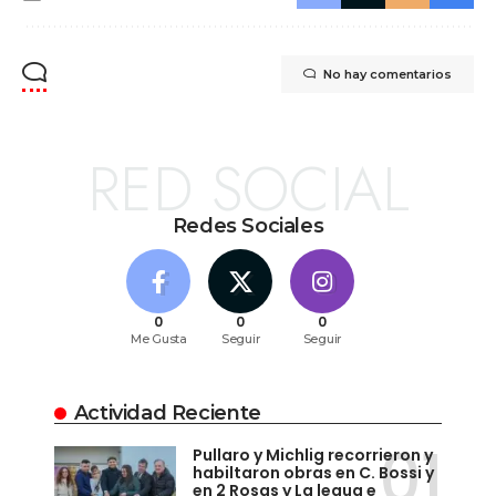
No hay comentarios
RED SOCIAL
Redes Sociales
0
0
0
Me Gusta
Seguir
Seguir
Actividad Reciente
Pullaro y Michlig recorrieron y
habiltaron obras en C. Bossi y
en 2 Rosas y La legua e