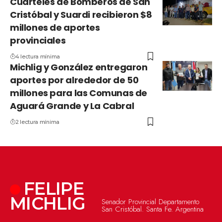
Cuarteles de Bomberos de San
Cristóbal y Suardi recibieron $8
millones de aportes
provinciales
4 lectura mínima
Michlig y González entregaron
aportes por alrededor de 50
millones para las Comunas de
Aguará Grande y La Cabral
2 lectura mínima
FELIPE
MICHLIG
Senador Provincial Departamento
San Cristóbal. Santa Fe. Argentina