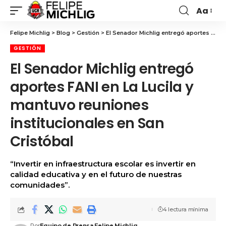
Aa
Felipe Michlig
>
Blog
>
Gestión
>
El Senador Michlig entregó aportes FANI en La Lucila y mantuvo reuniones institucionales en San Cristóbal
GESTIÓN
El Senador Michlig entregó
aportes FANI en La Lucila y
mantuvo reuniones
institucionales en San
Cristóbal
“Invertir en infraestructura escolar es invertir en
calidad educativa y en el futuro de nuestras
comunidades”.
4 lectura mínima
Por
Equipo de Prensa Felipe Michlig