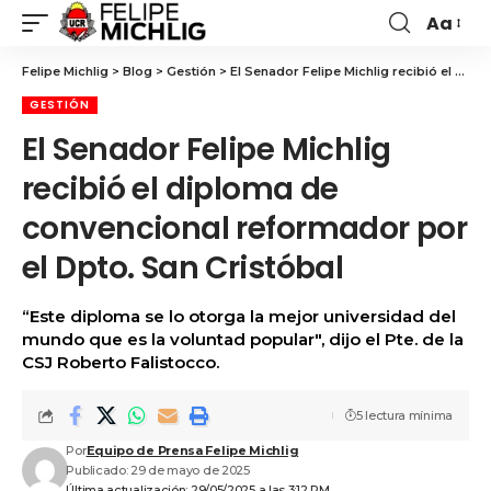
Aa
Felipe Michlig
>
Blog
>
Gestión
>
El Senador Felipe Michlig recibió el diploma de convencional reformador por el Dpto. San Cristóbal
GESTIÓN
El Senador Felipe Michlig
recibió el diploma de
convencional reformador por
el Dpto. San Cristóbal
“Este diploma se lo otorga la mejor universidad del
mundo que es la voluntad popular", dijo el Pte. de la
CSJ Roberto Falistocco.
5 lectura mínima
Por
Equipo de Prensa Felipe Michlig
Publicado: 29 de mayo de 2025
Última actualización: 29/05/2025 a las 3:12 PM