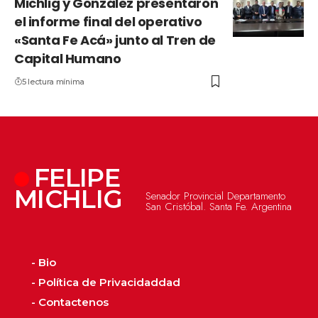
Michlig y González presentaron
el informe final del operativo
«Santa Fe Acá» junto al Tren de
Capital Humano
5 lectura mínima
FELIPE
MICHLIG
Senador Provincial Departamento
San Cristóbal. Santa Fe. Argentina
- Bio
- Política de Privacidaddad
- Contactenos