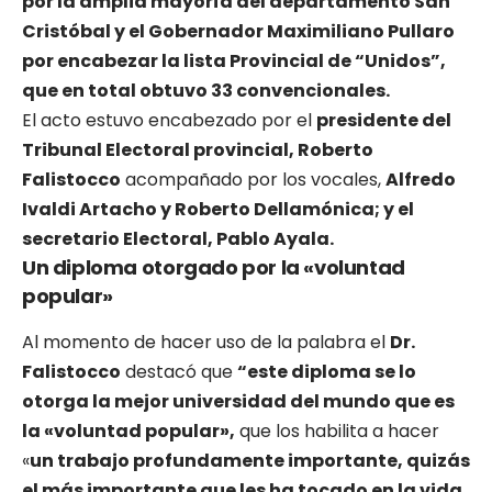
por la amplia mayoría del departamento San
Cristóbal y el Gobernador Maximiliano Pullaro
por encabezar la lista Provincial de “Unidos”,
que en total obtuvo 33 convencionales.
El acto estuvo encabezado por el
presidente del
Tribunal Electoral provincial, Roberto
Falistocco
acompañado por los vocales,
Alfredo
Ivaldi Artacho y Roberto Dellamónica; y el
secretario Electoral, Pablo Ayala.
Un diploma otorgado por la «voluntad
popular»
Al momento de hacer uso de la palabra el
Dr.
Falistocco
destacó que
“este diploma se lo
otorga la mejor universidad del mundo que es
la «voluntad popular»,
que los habilita a hacer
«
un trabajo profundamente importante, quizás
el más importante que les ha tocado en la vida,