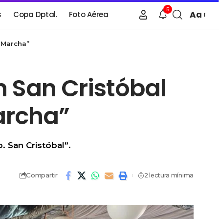
5
Aa
s
Copa Dptal.
Foto Aérea
n Marcha”
n San Cristóbal
archa”
. San Cristóbal”.
Compartir
2 lectura mínima