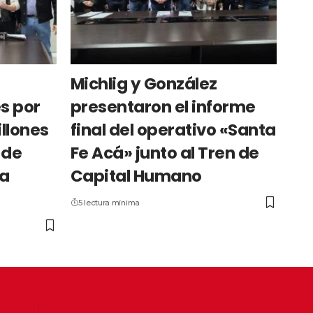
Michlig y González
s por
presentaron el informe
llones
final del operativo «Santa
 de
Fe Acá» junto al Tren de
La
Capital Humano
5 lectura mínima