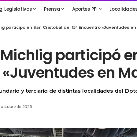
g. Legislativos
Prensa
Aportes PFI
Localidade
lig participó en San Cristóbal del 15° Encuentro «Juventudes e
 Michlig participó e
o «Juventudes en M
ndario y terciario de distintas localidades del Dpto
e octubre de 2025