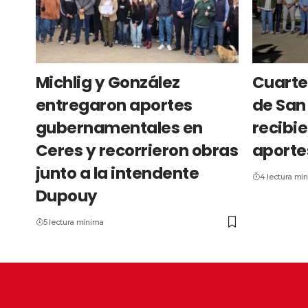
Michlig y González
Cuarte
entregaron aportes
de San 
gubernamentales en
recibie
Ceres y recorrieron obras
aporte
junto a la intendente
4 lectura mí
Dupouy
5 lectura mínima