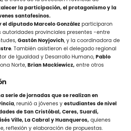
talecer la participación, el protagonismo y la
óvenes santafesinos.
 y el diputado Marcelo González
participaron
autoridades provinciales presentes -entre
entudes,
Gastón Noyjovich
, y la coordinadora de
stre
. También asistieron el delegado regional
ector de Igualdad y Desarrollo Humano,
Pablo
 Zona Norte,
Brian Mackiewicz,
entre otros
ón
a serie de jornadas que se realizan en
vincia
, reunió a jóvenes y
estudiantes de nivel
idades de San Cristóbal, Ceres, Suardi,
sés Ville, La Cabral y Huanqueros,
quienes
e, reflexión y elaboración de propuestas.