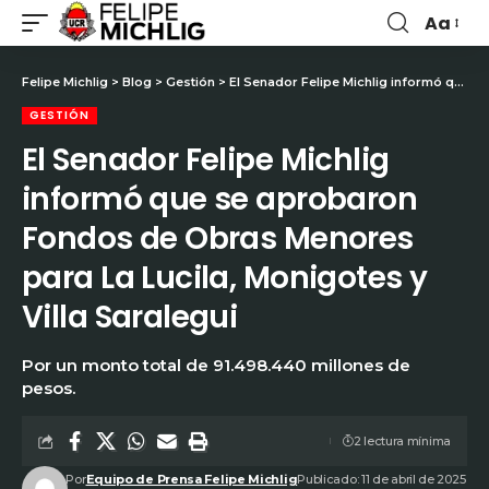
Aa
Felipe Michlig
>
Blog
>
Gestión
>
El Senador Felipe Michlig informó que se aprobaron Fondos de Obras Menores para La Lucila, Monigotes y Villa Saralegui
GESTIÓN
El Senador Felipe Michlig
informó que se aprobaron
Fondos de Obras Menores
para La Lucila, Monigotes y
Villa Saralegui
Por un monto total de 91.498.440 millones de
pesos.
2 lectura mínima
Por
Equipo de Prensa Felipe Michlig
Publicado: 11 de abril de 2025