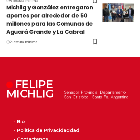
4 lectura mínima
Michlig y González entregaron
aportes por alrededor de 50
millones para las Comunas de
Aguará Grande y La Cabral
2 lectura mínima
FELIPE
MICHLIG
Senador Provincial Departamento
San Cristóbal. Santa Fe. Argentina
- Bio
- Política de Privacidaddad
- Contactenos