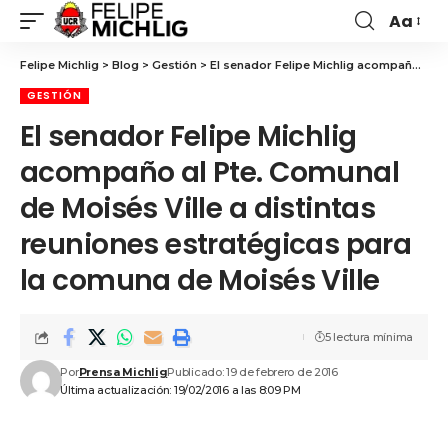
Aa
Felipe Michlig
>
Blog
>
Gestión
>
El senador Felipe Michlig acompaño al Pte. Comunal de Moisés Ville a distintas reuniones estratégicas para la comuna de Moisés Ville
GESTIÓN
El senador Felipe Michlig
acompaño al Pte. Comunal
de Moisés Ville a distintas
reuniones estratégicas para
la comuna de Moisés Ville
5 lectura mínima
Por
Prensa Michlig
Publicado: 19 de febrero de 2016
Última actualización: 19/02/2016 a las 8:09 PM