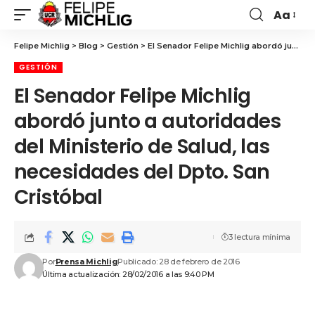
Aa
Felipe Michlig
>
Blog
>
Gestión
>
El Senador Felipe Michlig abordó junto a autoridades del Ministerio de Salud, las necesidades del Dpto. San Cristóbal
GESTIÓN
El Senador Felipe Michlig
abordó junto a autoridades
del Ministerio de Salud, las
necesidades del Dpto. San
Cristóbal
3 lectura mínima
Por
Prensa Michlig
Publicado: 28 de febrero de 2016
Última actualización: 28/02/2016 a las 9:40 PM