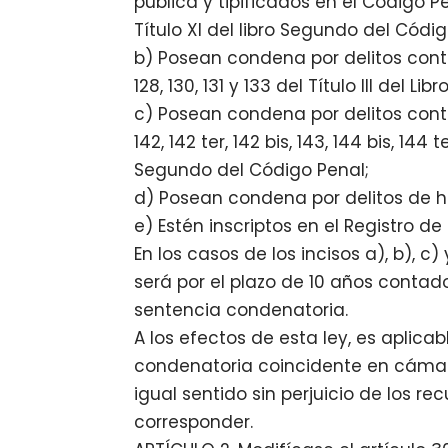
pública y tipificados en el Código Penal 
Título XI del libro Segundo del Código
b) Posean condena por delitos contra 
128, 130, 131 y 133 del Título III del
c) Posean condena por delitos contra 
142, 142 ter, 142 bis, 143, 144 bis, 144 t
Segundo del Código Penal;
d) Posean condena por delitos de h
e) Estén inscriptos en el Registro d
En los casos de los incisos a), b), c
será por el plazo de 10 años contad
sentencia condenatoria.
A los efectos de esta ley, es aplica
condenatoria coincidente en cámar
igual sentido sin perjuicio de los r
corresponder.