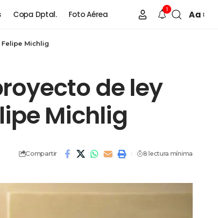
1
Aa
s
Copa Dptal.
Foto Aérea
Felipe Michlig
royecto de ley
lipe Michlig
Compartir
8 lectura mínima