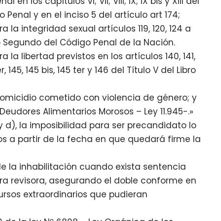
en los capítulos VI; VII; VIII; IX; IX bis y XIII del
 Penal y en el inciso 5 del artículo art 174;
la integridad sexual artículos 119, 120, 124 a
 Libro Segundo del Código Penal de la Nación.
la libertad previstos en los artículos 140, 141,
er, 145, 145 bis, 145 ter y 146 del Título V del Libro
omicidio cometido con violencia de género; y
e Deudores Alimentarios Morosos – Ley 11.945-.»
) y d), la imposibilidad para ser precandidato lo
os a partir de la fecha en que quedará firme la
ble la inhabilitación cuando exista sentencia
a revisora, asegurando el doble conforme en
ecursos extraordinarios que pudieran