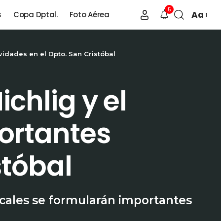
5
Aa
s
Copa Dptal.
Foto Aérea
vidades en el Dpto. San Cristóbal
chlig y el
ortantes
stóbal
ocales se formularán importantes