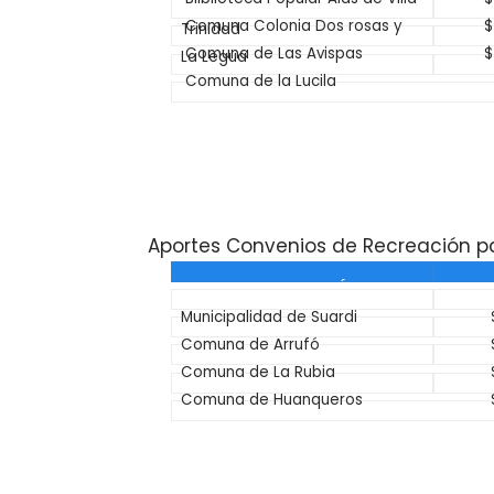
Comuna Colonia Dos rosas y
$
Trinidad
Comuna de Las Avispas
$
La Legua
Comuna de la Lucila
Aportes Convenios de Recreación p
INSTITUCIÓN
Municipalidad de Suardi
Comuna de Arrufó
Comuna de La Rubia
Comuna de Huanqueros