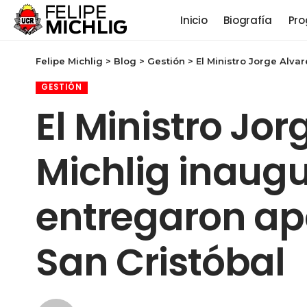
Inicio
Biografía
Pro
Felipe Michlig
>
Blog
>
Gestión
>
El Ministro Jorge Alvare
GESTIÓN
El Ministro Jor
Michlig inaug
entregaron apo
San Cristóbal