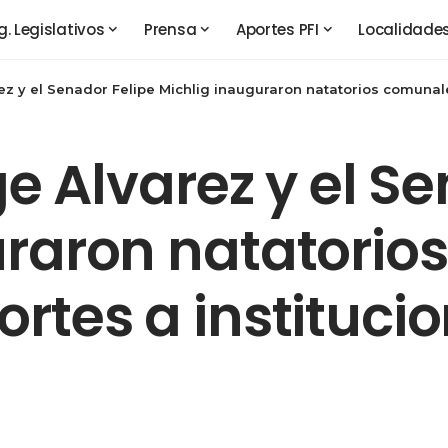
g. Legislativos
Prensa
Aportes PFI
Localidade
z y el Senador Felipe Michlig inauguraron natatorios comunales y e
ge Alvarez y el S
uraron natatorio
rtes a institucio