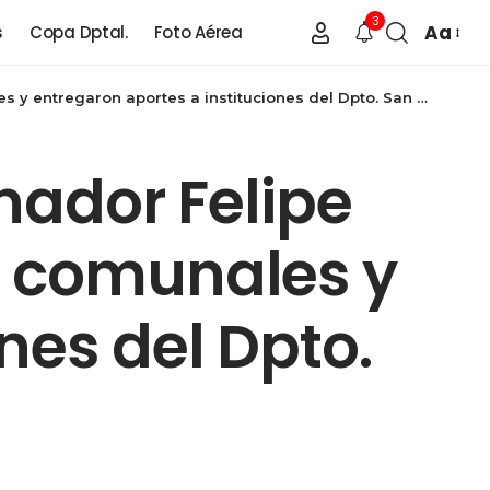
3
Aa
s
Copa Dptal.
Foto Aérea
ntregaron aportes a instituciones del Dpto. San Cristóbal
enador Felipe
s comunales y
nes del Dpto.