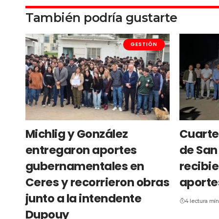
También podría gustarte
GESTIÓN
Michlig y González
Cuarte
entregaron aportes
de San 
gubernamentales en
recibie
Ceres y recorrieron obras
aporte
junto a la intendente
4 lectura mí
Dupouy