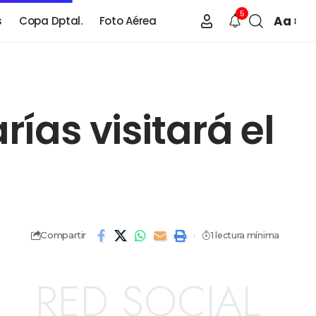
5
Aa
s
Copa Dptal.
Foto Aérea
rías visitará el
Compartir
1 lectura mínima
RED SOCIAL