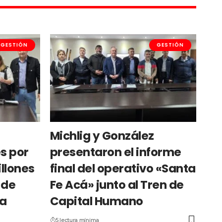
GESTIÓN
GESTIÓN
Michlig y González
s por
presentaron el informe
llones
final del operativo «Santa
 de
Fe Acá» junto al Tren de
La
Capital Humano
5 lectura mínima