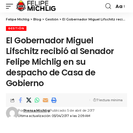
Aa
Felipe Michlig
>
Blog
>
Gestión
>
El Gobernador Miguel Lifschitz recibió al Senador Felipe Michlig en su despacho de Casa de Gobierno
GESTIÓN
El Gobernador Miguel
Lifschitz recibió al Senador
Felipe Michlig en su
despacho de Casa de
Gobierno
7 lectura mínima
Por
Prensa Michlig
Publicado: 5 de abril de 2017
Última actualización: 05/04/2017 a las 2:09 AM