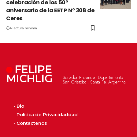
celebración de los 50°
aniversario de la EETP N° 308 de
Ceres
4 lectura mínima
FELIPE
MICHLIG
Senador Provincial Departamento
San Cristóbal. Santa Fe. Argentina
- Bio
- Política de Privacidaddad
- Contactenos