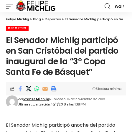
Aa
Felipe Michlig
>
Blog
>
Deportes
>
El Senador Michlig participó en San Cristóbal del partido inaugural de la “3° Copa Santa Fe de Básquet”
DEPORTES
El Senador Michlig participó
en San Cristóbal del partido
inaugural de la “3° Copa
Santa Fe de Básquet”
6 lectura mínima
Por
Prensa Michlig
Publicado: 16 de noviembre de 2018
Última actualización: 16/11/2018 a las 1:38 PM
El Senador Michlig participó anoche del partido