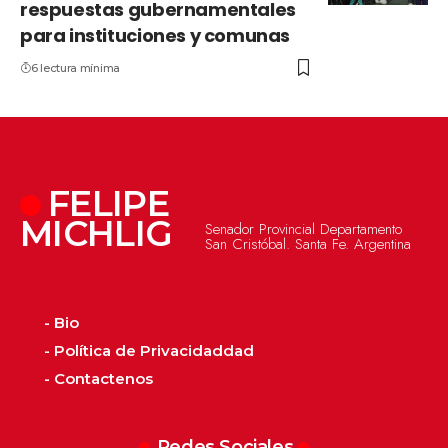
respuestas gubernamentales
para instituciones y comunas
6 lectura mínima
FELIPE
MICHLIG
Senador Provincial Departamento
San Cristóbal. Santa Fe. Argentina
- Bio
- Política de Privacidaddad
- Contactenos
Redes Sociales