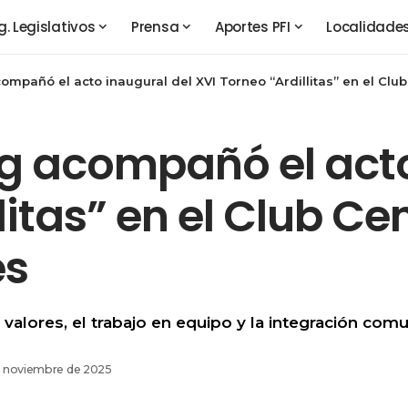
g. Legislativos
Prensa
Aportes PFI
Localidade
compañó el acto inaugural del XVI Torneo “Ardillitas” en el Clu
ig acompañó el acto
litas” en el Club Ce
es
alores, el trabajo en equipo y la integración comun
e noviembre de 2025