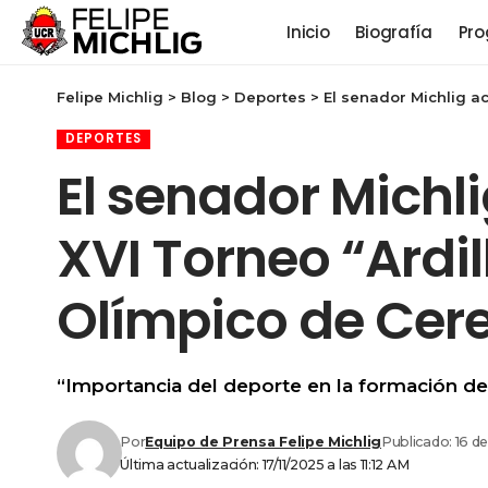
Inicio
Biografía
Pro
Felipe Michlig
>
Blog
>
Deportes
>
El senador Michlig a
DEPORTES
El senador Michl
XVI Torneo “Ardil
Olímpico de Cer
“Importancia del deporte en la formación de v
Por
Equipo de Prensa Felipe Michlig
Publicado: 16 d
Última actualización: 17/11/2025 a las 11:12 AM