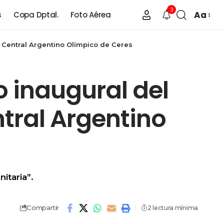
3
Aa
s
Copa Dptal.
Foto Aérea
b Central Argentino Olímpico de Ceres
 inaugural del
ntral Argentino
itaria”.
Compartir
2 lectura mínima