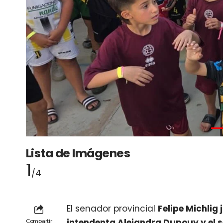
Lista de Imágenes
1
/4
El senador provincial
Felipe Michlig
intendenta Alejandra Dupouy y el s
Compartir