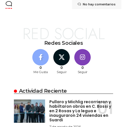
No hay comentarios
RED SOCIAL
Redes Sociales
0
0
0
Me Gusta
Seguir
Seguir
Actividad Reciente
Pullaro y Michlig recorrieron y
habiltaron obras en C. Bossi y
en 2 Rosas y La legua e
inauguraron 24 viviendas en
Suardi
7 de agosto de 2026