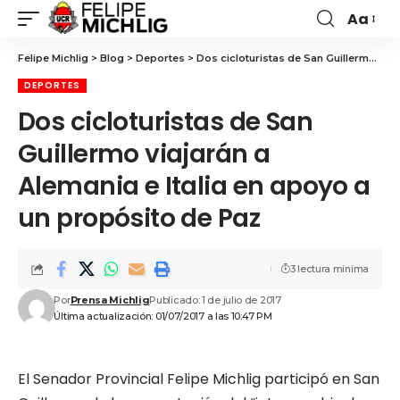
Aa
Felipe Michlig
>
Blog
>
Deportes
>
Dos cicloturistas de San Guillermo viajarán a Alemania e Italia en apoyo a un propósito de Paz
DEPORTES
Dos cicloturistas de San
Guillermo viajarán a
Alemania e Italia en apoyo a
un propósito de Paz
3 lectura mínima
Por
Prensa Michlig
Publicado: 1 de julio de 2017
Última actualización: 01/07/2017 a las 10:47 PM
El Senador Provincial Felipe Michlig participó en San