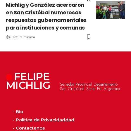
Michlig y González acercaron
en San Cristóbal numerosas
respuestas gubernamentales
para instituciones y comunas
6 lectura mínima
FELIPE
MICHLIG
Senador Provincial Departamento
San Cristóbal. Santa Fe. Argentina
- Bio
- Política de Privacidaddad
- Contactenos