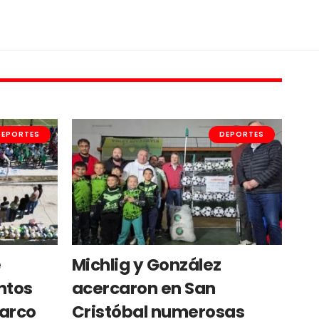
DEPORTES
DEPORTES
e
Michlig y González
ntos
acercaron en San
marco
Cristóbal numerosas