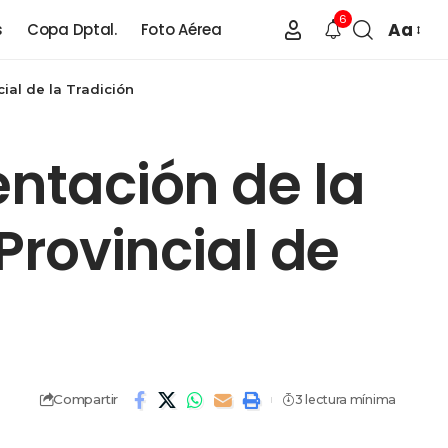
6
Aa
s
Copa Dptal.
Foto Aérea
cial de la Tradición
entación de la
 Provincial de
Compartir
3 lectura mínima