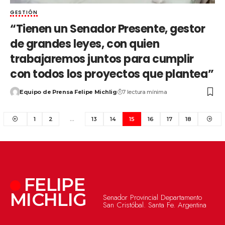
GESTIÓN
“Tienen un Senador Presente, gestor
de grandes leyes, con quien
trabajaremos juntos para cumplir
con todos los proyectos que plantea”
Equipo de Prensa Felipe Michlig
7 lectura mínima
1
2
…
13
14
15
16
17
18
FELIPE
MICHLIG
Senador Provincial Departamento
San Cristóbal. Santa Fe. Argentina