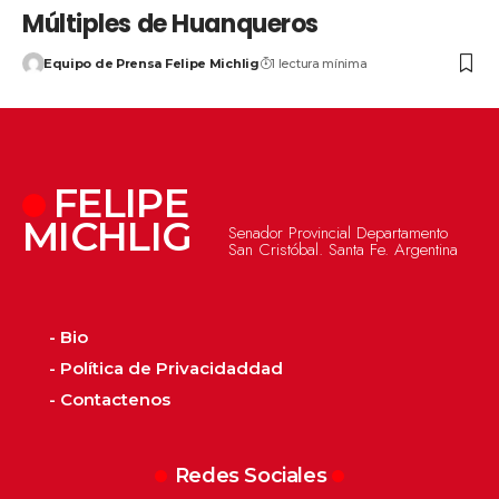
Múltiples de Huanqueros
Equipo de Prensa Felipe Michlig
1 lectura mínima
FELIPE
MICHLIG
Senador Provincial Departamento
San Cristóbal. Santa Fe. Argentina
- Bio
- Política de Privacidaddad
- Contactenos
Redes Sociales