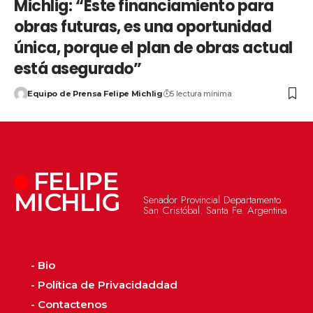
Michlig: “Este financiamiento para
obras futuras, es una oportunidad
única, porque el plan de obras actual
está asegurado”
Equipo de Prensa Felipe Michlig
5 lectura mínima
FELIPE
MICHLIG
Senador Provincial Departamento
San Cristóbal. Santa Fe. Argentina
- Bio
- Política de Privacidaddad
- Contactenos