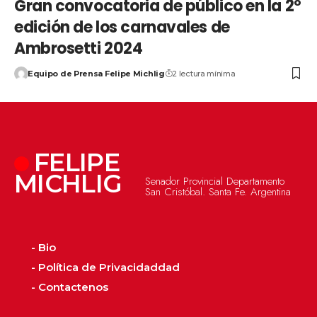
Gran convocatoria de público en la 2°
edición de los carnavales de
Ambrosetti 2024
Equipo de Prensa Felipe Michlig
2 lectura mínima
FELIPE
MICHLIG
Senador Provincial Departamento
San Cristóbal. Santa Fe. Argentina
- Bio
- Política de Privacidaddad
- Contactenos