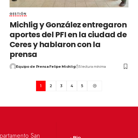
GESTIÓN
Michlig y González entregaron
aportes del PFI en la ciudad de
Ceres y hablaron con la
prensa
Equipo de Prensa Felipe Michlig
5 lectura mínima
1
2
3
4
5
epartamento San
- Bio