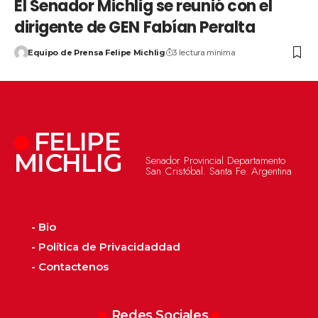
El Senador Michlig se reunió con el
dirigente de GEN Fabían Peralta
Equipo de Prensa Felipe Michlig
3 lectura mínima
FELIPE
MICHLIG
Senador Provincial Departamento
San Cristóbal. Santa Fe. Argentina
- Bio
- Política de Privacidaddad
- Contactenos
Redes Sociales