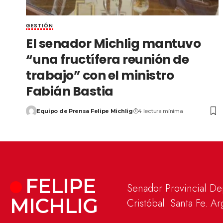
GESTIÓN
El senador Michlig mantuvo
“una fructífera reunión de
trabajo” con el ministro
Fabián Bastia
Equipo de Prensa Felipe Michlig
4 lectura mínima
FELIPE
Senador Provincial D
MICHLIG
Cristóbal. Santa Fe. Ar