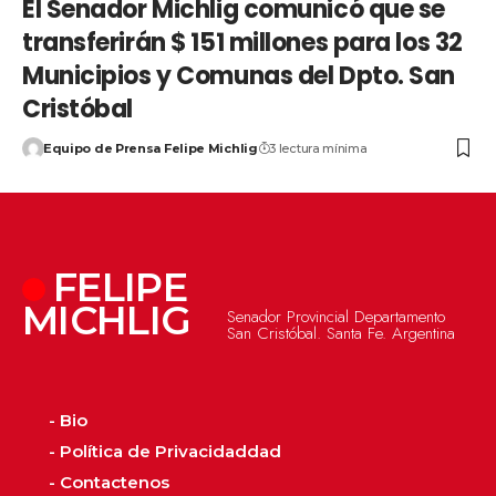
El Senador Michlig comunicó que se
transferirán $ 151 millones para los 32
Municipios y Comunas del Dpto. San
Cristóbal
Equipo de Prensa Felipe Michlig
3 lectura mínima
FELIPE
MICHLIG
Senador Provincial Departamento
San Cristóbal. Santa Fe. Argentina
- Bio
- Política de Privacidaddad
- Contactenos