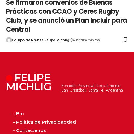
Se firmaron convenios de Buenas
Prácticas con CCAO y Ceres Rugby
Club, y se anunció un Plan Incluir para
Central
Equipo de Prensa Felipe Michlig
4 lectura mínima
FELIPE
MICHLIG
Senador Provincial Departamento
San Cristóbal. Santa Fe. Argentina
- Bio
- Política de Privacidaddad
- Contactenos