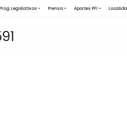
Prog. Legislativos
Prensa
Aportes PFI
Localid
591