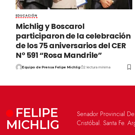
EDUCACIÓN
Michlig y Boscarol
participaron de la celebración
de los 75 aniversarios del CER
N° 591 “Rosa Mandrile”
Equipo de Prensa Felipe Michlig
2 lectura mínima
FELIPE
Senador Provincial D
MICHLIG
Cristóbal. Santa Fe. Ar