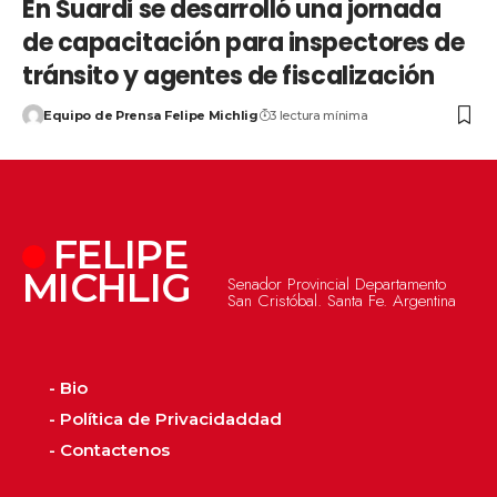
En Suardi se desarrolló una jornada
de capacitación para inspectores de
tránsito y agentes de fiscalización
Equipo de Prensa Felipe Michlig
3 lectura mínima
FELIPE
MICHLIG
Senador Provincial Departamento
San Cristóbal. Santa Fe. Argentina
- Bio
- Política de Privacidaddad
- Contactenos